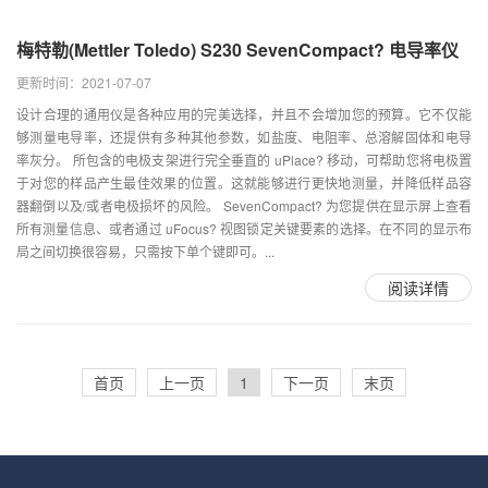
梅特勒(Mettler Toledo) S230 SevenCompact? 电导率仪
更新时间：2021-07-07
设计合理的通用仪是各种应用的完美选择，并且不会增加您的预算。它不仅能
够测量电导率，还提供有多种其他参数，如盐度、电阻率、总溶解固体和电导
率灰分。 所包含的电极支架进行完全垂直的 uPlace? 移动，可帮助您将电极置
于对您的样品产生最佳效果的位置。这就能够进行更快地测量，并降低样品容
器翻倒以及/或者电极损坏的风险。 SevenCompact? 为您提供在显示屏上查看
所有测量信息、或者通过 uFocus? 视图锁定关键要素的选择。在不同的显示布
局之间切换很容易，只需按下单个键即可。...
阅读详情
首页
上一页
1
下一页
末页