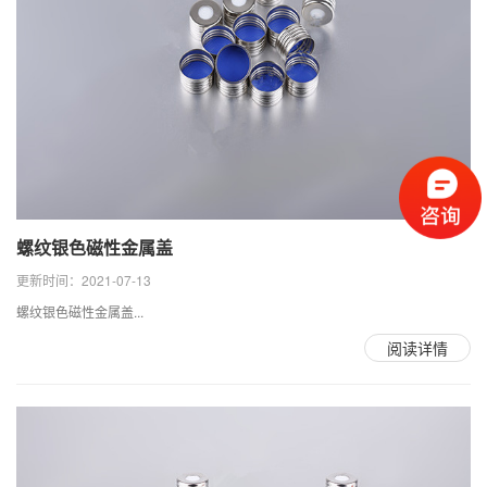
螺纹银色磁性金属盖
更新时间：2021-07-13
螺纹银色磁性金属盖...
阅读详情