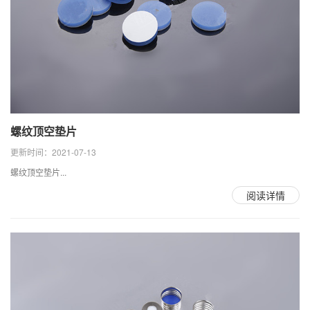
螺纹顶空垫片
更新时间：2021-07-13
螺纹顶空垫片...
阅读详情