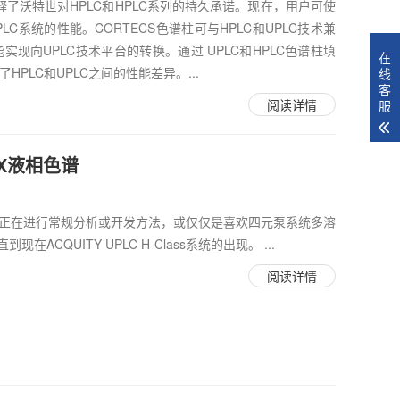
了沃特世对HPLC和HPLC系列的持久承诺。现在，用户可使
ce HPLC系统的性能。CORTECS色谱柱可与HPLC和UPLC技术兼
实现向UPLC技术平台的转换。通过 UPLC和HPLC色谱柱填
在
HPLC和UPLC之间的性能差异。...
线
客
阅读详情
服
超GX液相色谱
果您正在进行常规分析或开发方法，或仅仅是喜欢四元泵系统多溶
ACQUITY UPLC H-Class系统的出现。 ...
阅读详情