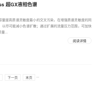
Class 超GX液相色谱
：最大化的峰容量提高质谱灵敏度最小的交叉污染，在增强质谱灵敏度的同
，以尽可能减小色谱扩散；通过扩展的流量压力范围，可加快
...
阅读详情
···
下一页
末页