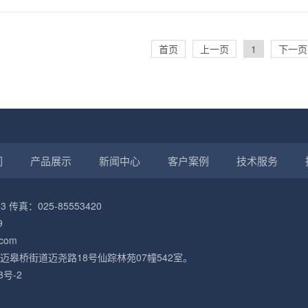
首页
上一页
1
下一页
们
产品展示
新闻中心
客户案例
技术服务
3 传真：025-85553420
9
com
迈皋桥街道迈尧路18号仙踪林苑07幢542室。
8号-2